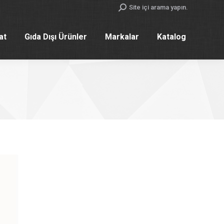
Search:
Site içi arama yapın.
yat
Gıda Dışı Ürünler
Markalar
Katalog
yat
Gıda Dışı Ürünler
Markalar
Katalog