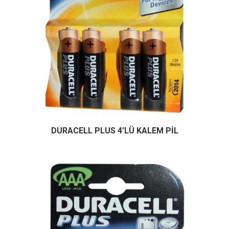
DURACELL PLUS 4’LÜ KALEM PİL