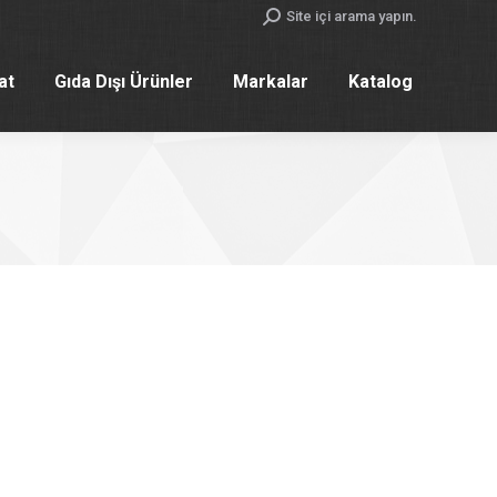
Search:
Site içi arama yapın.
yat
Gıda Dışı Ürünler
Markalar
Katalog
yat
Gıda Dışı Ürünler
Markalar
Katalog