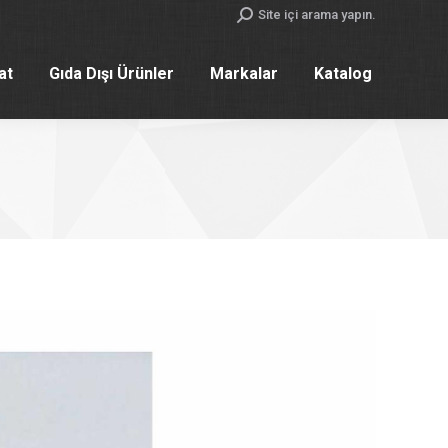
Search:
Site içi arama yapın.
yat
Gıda Dışı Ürünler
Markalar
Katalog
yat
Gıda Dışı Ürünler
Markalar
Katalog