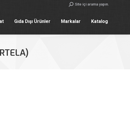
Search:
Site içi arama yapın.
yat
Gıda Dışı Ürünler
Markalar
Katalog
yat
Gıda Dışı Ürünler
Markalar
Katalog
ARTELA)