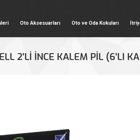
leri
Oto Aksesuarları
Oto ve Oda Kokuları
İtri
leri
Oto Aksesuarları
Oto ve Oda Kokuları
İtri
LL 2’LI İNCE KALEM PIL (6’LI K