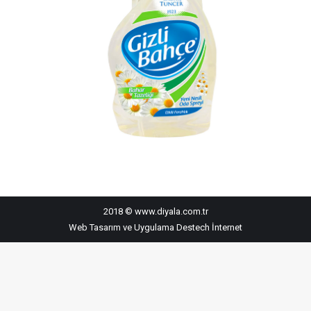
2018 © www.diyala.com.tr
Web Tasarım ve Uygulama
Destech İnternet