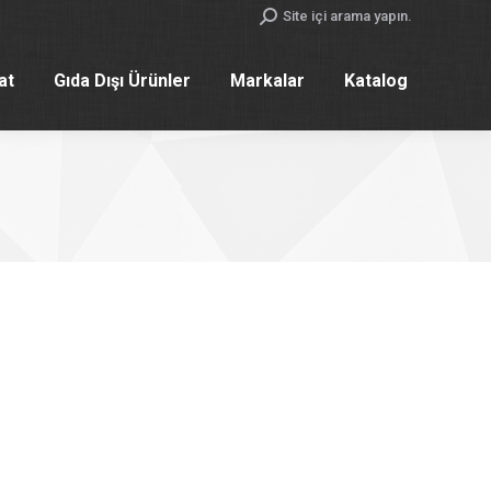
Search:
Site içi arama yapın.
yat
Gıda Dışı Ürünler
Markalar
Katalog
yat
Gıda Dışı Ürünler
Markalar
Katalog