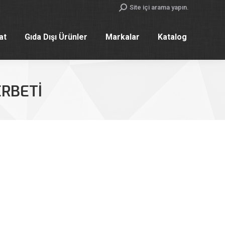
Search:
Site içi arama yapın.
yat
Gıda Dışı Ürünler
Markalar
Katalog
yat
Gıda Dışı Ürünler
Markalar
Katalog
RBETI