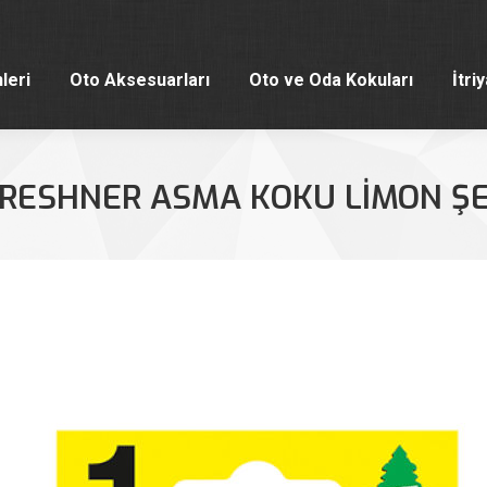
leri
Oto Aksesuarları
Oto ve Oda Kokuları
İtri
leri
Oto Aksesuarları
Oto ve Oda Kokuları
İtri
FRESHNER ASMA KOKU LIMON ŞE