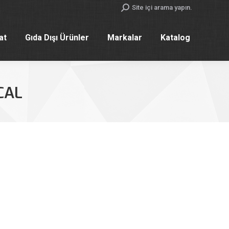
Search:
Site içi arama yapın.
yat
Gıda Dışı Ürünler
Markalar
Katalog
yat
Gıda Dışı Ürünler
Markalar
Katalog
CAL