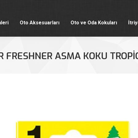
leri
Oto Aksesuarları
Oto ve Oda Kokuları
İtri
leri
Oto Aksesuarları
Oto ve Oda Kokuları
İtri
R FRESHNER ASMA KOKU TROPI