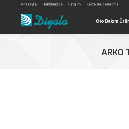
Anasayfa
Hakkımızda
İletişim
Kalite Belgelerimiz
Oto Bakım Ürün
Oto Bakım Ürün
ARKO 