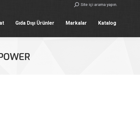
Search:
Site içi arama yapın.
yat
Gıda Dışı Ürünler
Markalar
Katalog
yat
Gıda Dışı Ürünler
Markalar
Katalog
 POWER