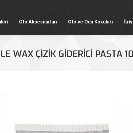
leri
Oto Aksesuarları
Oto ve Oda Kokuları
İtri
leri
Oto Aksesuarları
Oto ve Oda Kokuları
İtri
LE WAX ÇIZIK GIDERICI PASTA 1