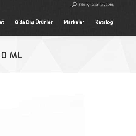
Search:
Site içi arama yapın.
yat
Gıda Dışı Ürünler
Markalar
Katalog
yat
Gıda Dışı Ürünler
Markalar
Katalog
00 ML