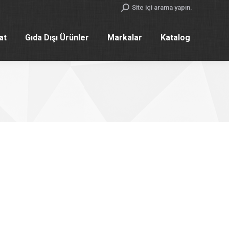
Search:
Site içi arama yapın.
yat
Gıda Dışı Ürünler
Markalar
Katalog
yat
Gıda Dışı Ürünler
Markalar
Katalog