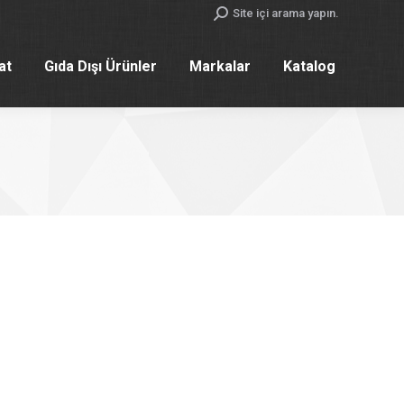
Search:
Site içi arama yapın.
yat
Gıda Dışı Ürünler
Markalar
Katalog
yat
Gıda Dışı Ürünler
Markalar
Katalog