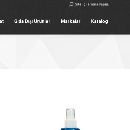
Search:
Site içi arama yapın.
yat
Gıda Dışı Ürünler
Markalar
Katalog
yat
Gıda Dışı Ürünler
Markalar
Katalog