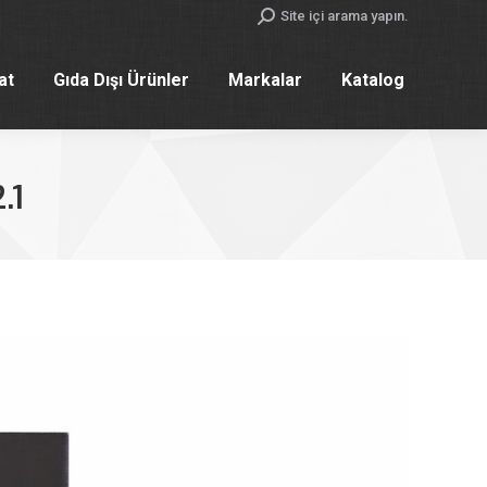
Search:
Site içi arama yapın.
yat
Gıda Dışı Ürünler
Markalar
Katalog
yat
Gıda Dışı Ürünler
Markalar
Katalog
.1