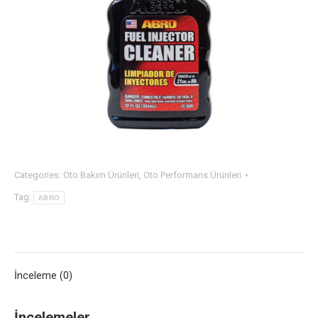
Categories:
Oto Bakım Ürünleri
,
Oto Performans Ürünleri
Tag:
ABRO
İnceleme (0)
İncelemeler