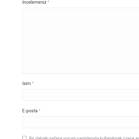
İncelemeniz
*
İsim
*
E-posta
*
Bir dahaki sefere yorum yaptığımda kullanılmak üzere ad