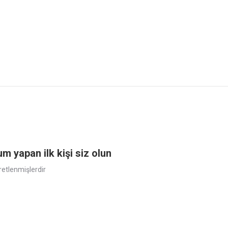
 yapan ilk kişi siz olun
aretlenmişlerdir