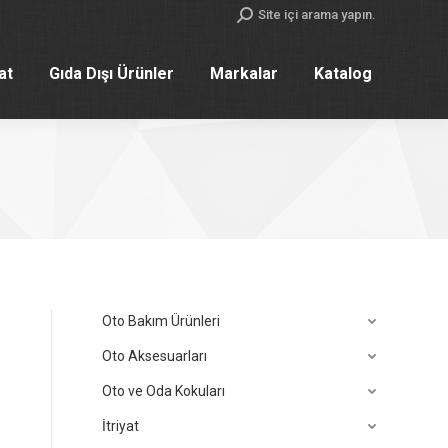
Search:
Site içi arama yapın.
yat
Gıda Dışı Ürünler
Markalar
Katalog
yat
Gıda Dışı Ürünler
Markalar
Katalog
Oto Bakım Ürünleri
Oto Aksesuarları
Oto ve Oda Kokuları
İtriyat