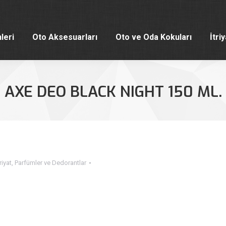
leri
Oto Aksesuarları
Oto ve Oda Kokuları
İtri
leri
Oto Aksesuarları
Oto ve Oda Kokuları
İtri
AXE DEO BLACK NIGHT 150 ML.
riyat
,
Parfümler ve Dedorantlar