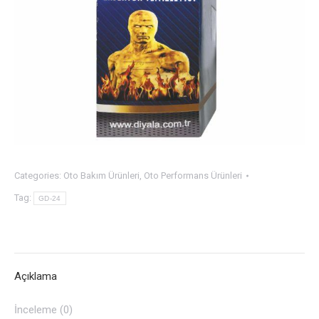
Categories:
Oto Bakım Ürünleri
,
Oto Performans Ürünleri
Tag:
GD-24
Açıklama
İnceleme (0)