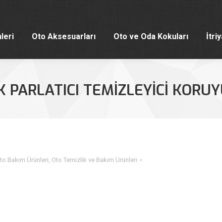
leri
Oto Aksesuarları
Oto ve Oda Kokuları
İtri
leri
Oto Aksesuarları
Oto ve Oda Kokuları
İtri
K PARLATICI TEMİZLEYİCİ KORU
to Bakım Ürünleri
,
Oto Temizlik ve Bakım Ürünleri