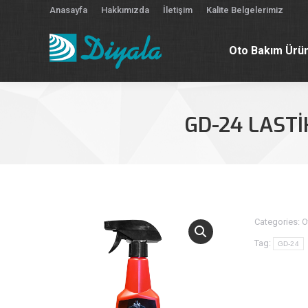
Anasayfa
Hakkımızda
İletişim
Kalite Belgelerimiz
Oto Bakım Ürün
Oto Bakım Ürün
GD-24 LASTİ
Categories:
O
Tag:
GD-24