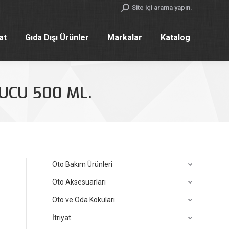
Search:
Site içi arama yapın.
yat
Gıda Dışı Ürünler
Markalar
Katalog
yat
Gıda Dışı Ürünler
Markalar
Katalog
YUCU 500 ML.
Oto Bakım Ürünleri
Oto Aksesuarları
Oto ve Oda Kokuları
İtriyat