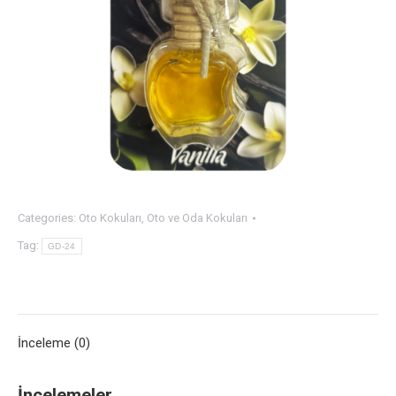
Categories:
Oto Kokuları
,
Oto ve Oda Kokuları
Tag:
GD-24
İnceleme (0)
İncelemeler