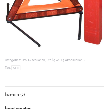
Categories:
Oto Aksesuarları
,
Oto İç ve Dış Aksesuarları
Tag:
Gojo
İnceleme (0)
İncelemeler