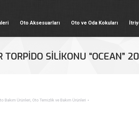
leri
Oto Aksesuarları
Oto ve Oda Kokuları
İtri
leri
Oto Aksesuarları
Oto ve Oda Kokuları
İtri
R TORPİDO SİLİKONU “OCEAN” 20
to Bakım Ürünleri
,
Oto Temizlik ve Bakım Ürünleri