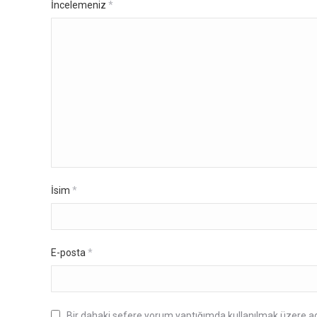
İncelemeniz
*
İsim
*
E-posta
*
Bir dahaki sefere yorum yaptığımda kullanılmak üzere ad