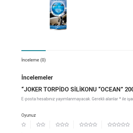
İnceleme (0)
İncelemeler
“JOKER TORPİDO SİLİKONU “OCEAN” 200 ml.
E-posta hesabınız yayımlanmayacak.
Gerekli alanlar
*
ile iş
Oyunuz