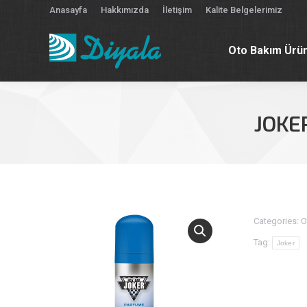
Anasayfa
Hakkımızda
İletişim
Kalite Belgelerimiz
Oto Bakım Ürün
Oto Bakım Ürün
JOKE
Categories:
O
Tag:
Joker