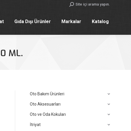
Search:
Site içi arama yapın.
yat
Gıda Dışı Ürünler
Markalar
Katalog
yat
Gıda Dışı Ürünler
Markalar
Katalog
0 ML.
Oto Bakım Ürünleri
Oto Aksesuarları
Oto ve Oda Kokuları
İtriyat