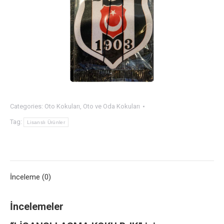
Categories:
Oto Kokuları
,
Oto ve Oda Kokuları
Tag:
Lisanslı Ürünler
İnceleme (0)
İncelemeler