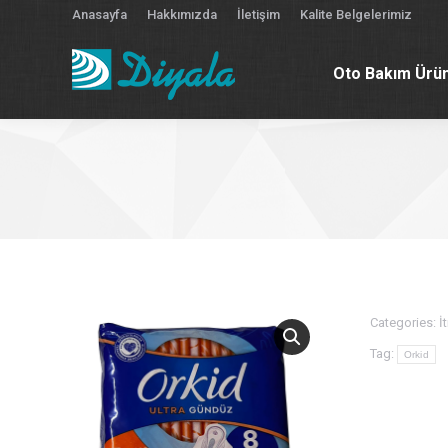
Anasayfa
Hakkımızda
İletişim
Kalite Belgelerimiz
Oto Bakım Ürün
Oto Bakım Ürün
Categories:
İt
Tag:
Orkid