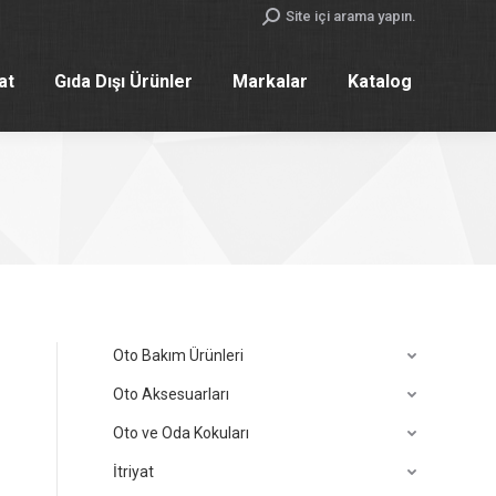
Search:
Site içi arama yapın.
yat
Gıda Dışı Ürünler
Markalar
Katalog
yat
Gıda Dışı Ürünler
Markalar
Katalog
Oto Bakım Ürünleri
Oto Aksesuarları
Oto ve Oda Kokuları
İtriyat