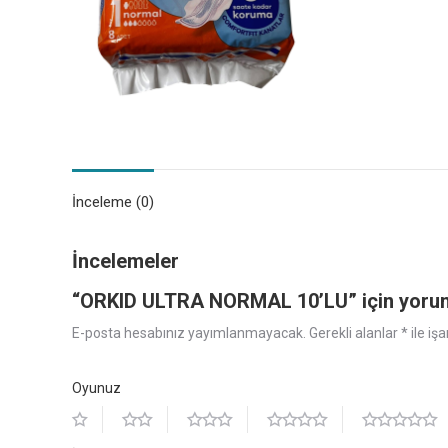
İnceleme (0)
İncelemeler
“ORKID ULTRA NORMAL 10’LU” için yorum y
E-posta hesabınız yayımlanmayacak.
Gerekli alanlar
*
ile iş
Oyunuz