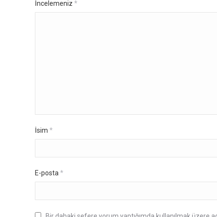
İncelemeniz
*
İsim
*
E-posta
*
Bir dahaki sefere yorum yaptığımda kullanılmak üzere ad