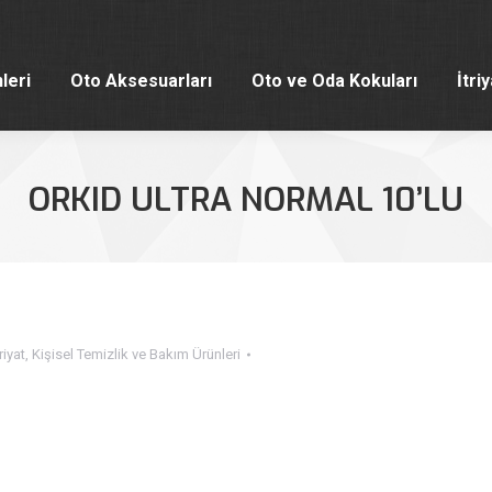
leri
Oto Aksesuarları
Oto ve Oda Kokuları
İtri
leri
Oto Aksesuarları
Oto ve Oda Kokuları
İtri
ORKID ULTRA NORMAL 10’LU
riyat
,
Kişisel Temizlik ve Bakım Ürünleri