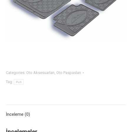
Categories:
Oto Aksesuarları
,
Oto Paspasları
Tag:
Pufi
İnceleme (0)
İncelemeler