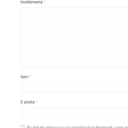
İncelemeniz
*
İsim
*
E-posta
*
Bir dahaki sefere yorum yaptığımda kullanılmak üzere ad