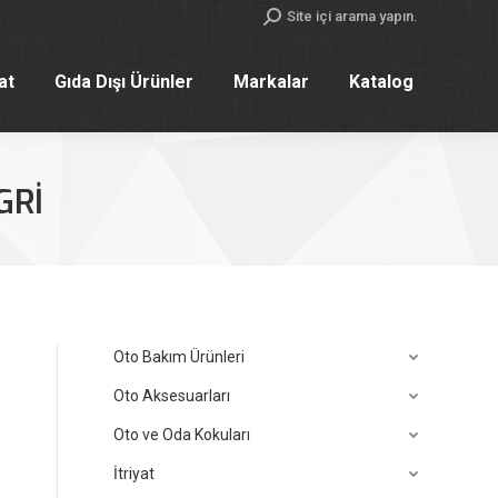
Search:
Site içi arama yapın.
yat
Gıda Dışı Ürünler
Markalar
Katalog
yat
Gıda Dışı Ürünler
Markalar
Katalog
GRİ
Oto Bakım Ürünleri
Oto Aksesuarları
Oto ve Oda Kokuları
İtriyat