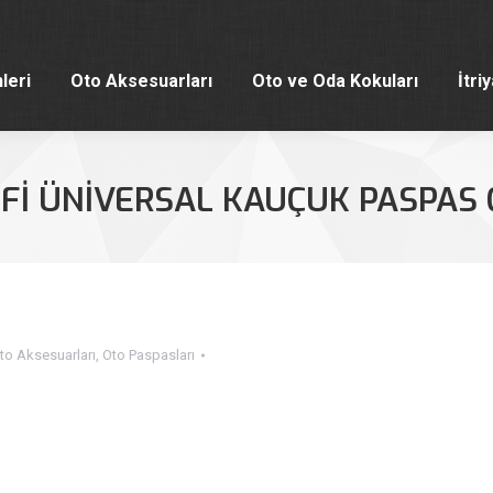
leri
Oto Aksesuarları
Oto ve Oda Kokuları
İtri
leri
Oto Aksesuarları
Oto ve Oda Kokuları
İtri
Fİ ÜNİVERSAL KAUÇUK PASPAS 
to Aksesuarları
,
Oto Paspasları