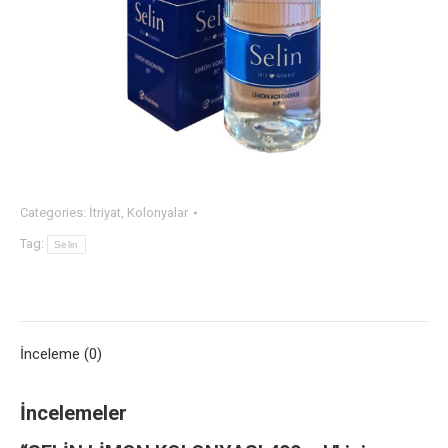
Categories:
İtriyat
,
Kolonyalar
Tag:
Selin
İnceleme (0)
İncelemeler