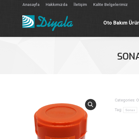
Anasayfa
Hakkımızda
İletişim
Kalite Belgelerimiz
Oto Bakım Ürün
Oto Bakım Ürün
SONA
Categories:
O
Tag:
Sonax