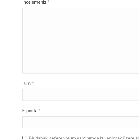
İncelemeniz
*
İsim
*
E-posta
*
Bir dahaki sefere yorum yaptığımda kullanılmak üzere ad