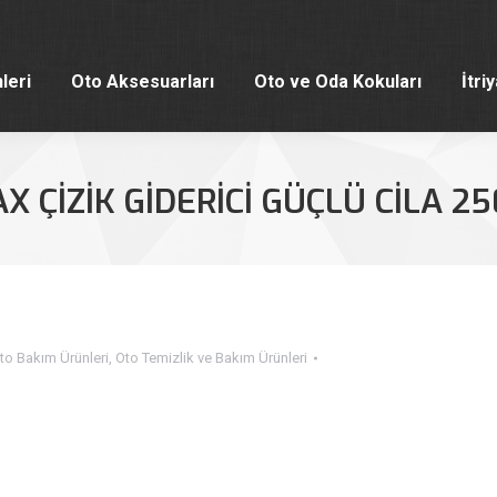
leri
Oto Aksesuarları
Oto ve Oda Kokuları
İtri
leri
Oto Aksesuarları
Oto ve Oda Kokuları
İtri
X ÇİZİK GİDERİCİ GÜÇLÜ CİLA 25
to Bakım Ürünleri
,
Oto Temizlik ve Bakım Ürünleri