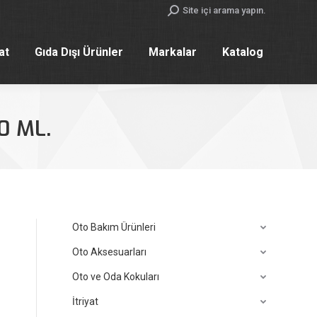
Search:
Site içi arama yapın.
yat
Gıda Dışı Ürünler
Markalar
Katalog
yat
Gıda Dışı Ürünler
Markalar
Katalog
0 ML.
Oto Bakım Ürünleri
Oto Aksesuarları
Oto ve Oda Kokuları
İtriyat