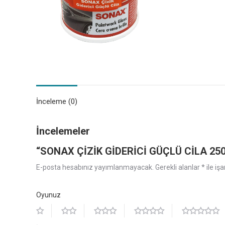
İnceleme (0)
İncelemeler
“SONAX ÇİZİK GİDERİCİ GÜÇLÜ CİLA 250 ml.
E-posta hesabınız yayımlanmayacak.
Gerekli alanlar
*
ile iş
Oyunuz