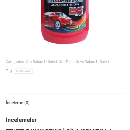
Categories:
Oto Bakım Ürünleri
,
Oto Temizlik ve Bakım Ürünleri
Tag:
Turtle Wax
İnceleme (0)
İncelemeler