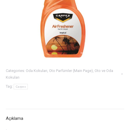
Categories:
Oda Kokuları
,
Oto Parfümler (Main Page)
,
Oto ve Oda
Kokuları
Tag:
Carpex
Açıklama