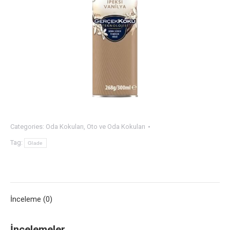
Categories:
Oda Kokuları
,
Oto ve Oda Kokuları
Tag:
Glade
İnceleme (0)
İncelemeler