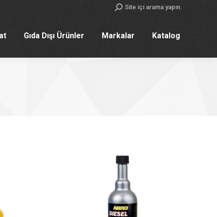
Search:
Site içi arama yapın.
yat
Gıda Dışı Ürünler
Markalar
Katalog
yat
Gıda Dışı Ürünler
Markalar
Katalog